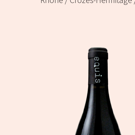
Rhône
/ Crozes-Hermitage 