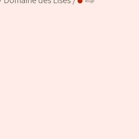
/ Domaine des Lises /
Rouge